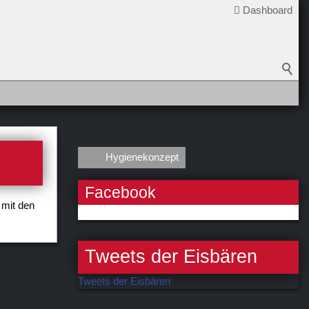
Dashboard
Hygienekonzept
Facebook
 mit den
Tweets der Eisbären
Tweets der Eisbären