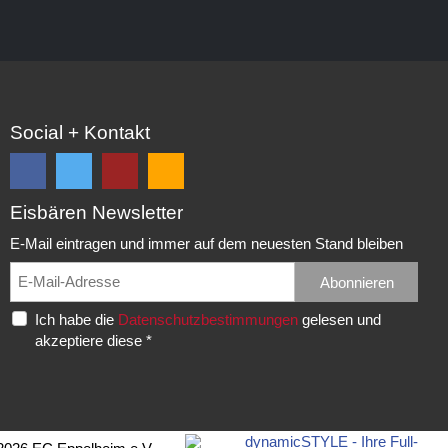
Social + Kontakt
Eisbären Newsletter
Folge
Folge
EC
Falls
uns
uns
Eisbären
Du
E-Mail eintragen und immer auf dem neuesten Stand bleiben
auf
auf
Eppelheim
unsere
Facebook
Twitter
News,
Abonnieren
Rudolf-
und
und
Spielberichte,
Diesel-
Ich habe die
Datenschutzbestimmungen
gelesen und
erhalte
erhalte
etc.
Str.
akzeptiere diese *
die
die
als
20
neuesten
neuesten
RSS
69214
Infos.
Infos.
abonnieren
Eppelheim
möchtest...
Telefon: