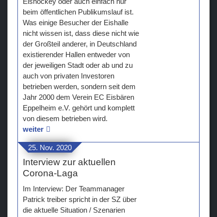
Eishockey oder auch einfach nur
beim öffentlichen Publikumslauf ist.
Teams
Was einige Besucher der Eishalle
nicht wissen ist, dass diese nicht wie
Verein
der Großteil anderer, in Deutschland
existierender Hallen entweder von
Sponsoren / Partner
der jeweiligen Stadt oder ab und zu
auch von privaten Investoren
Fanzone
betrieben werden, sondern seit dem
Jahr 2000 dem Verein EC Eisbären
Eppelheim e.V. gehört und komplett
von diesem betrieben wird.
weiter
25. Nov. 2020
Interview zur aktuellen
Corona-Laga
Im Interview: Der Teammanager
Patrick treiber spricht in der SZ über
die aktuelle Situation / Szenarien