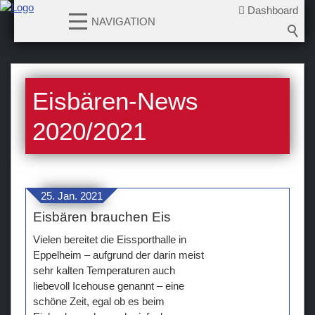
Dashboard
NAVIGATION
News
Eisbären-News
2026-2027
2025-2026
2020/2021
2024-2025
2023-2024
2022-2023
25. Jan. 2021
2021-2022
Eisbären brauchen Eis
2020-2021
Vielen bereitet die Eissporthalle in
2019-2020
Eppelheim – aufgrund der darin meist
sehr kalten Temperaturen auch
2018-2019
liebevoll Icehouse genannt – eine
2017-2018
schöne Zeit, egal ob es beim
2016-2017