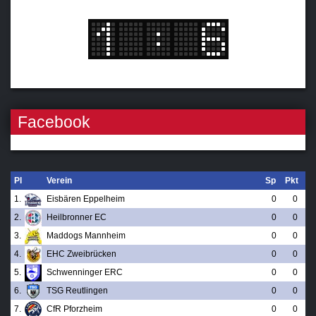
Facebook
Pl
Verein
Sp
Pkt
1.
Eisbären Eppelheim
0
0
2.
Heilbronner EC
0
0
3.
Maddogs Mannheim
0
0
4.
EHC Zweibrücken
0
0
5.
Schwenninger ERC
0
0
6.
TSG Reutlingen
0
0
7.
CfR Pforzheim
0
0