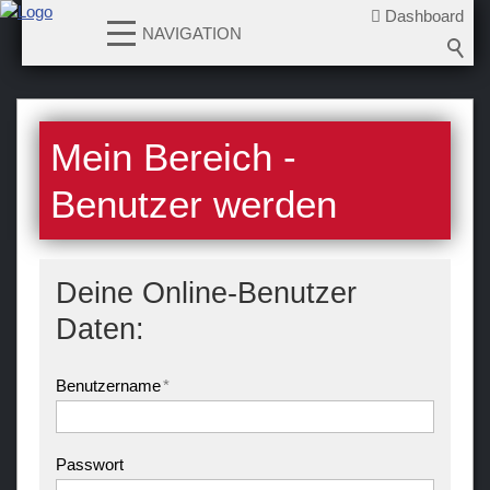
Dashboard
NAVIGATION
News
Mein Bereich -
Teams
Benutzer werden
Verein
Sponsoren / Partner
Deine Online-Benutzer
Fanzone
Daten:
Benutzername
*
Passwort