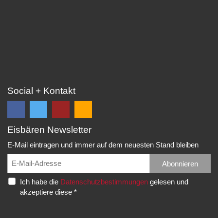
Social + Kontakt
Eisbären Newsletter
Folge
Folge
EC
Falls
uns
uns
Eisbären
Du
E-Mail eintragen und immer auf dem neuesten Stand bleiben
auf
auf
Eppelheim
unsere
Facebook
Twitter
News,
Abonnieren
Rudolf-
und
und
Spielberichte,
Diesel-
Ich habe die
Datenschutzbestimmungen
gelesen und
erhalte
erhalte
etc.
Str.
akzeptiere diese *
die
die
als
20
neuesten
neuesten
RSS
69214
Infos.
Infos.
abonnieren