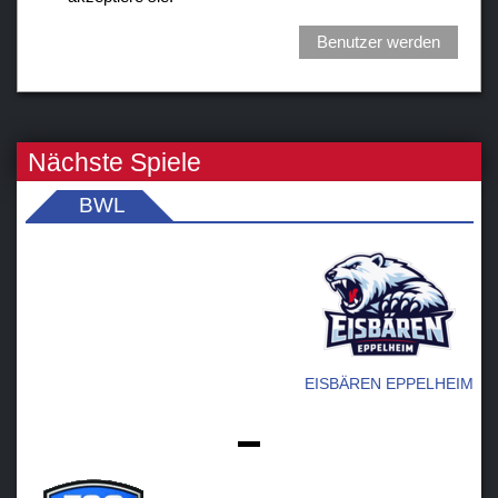
Benutzer werden
Nächste Spiele
BWL
EISBÄREN EPPELHEIM
-