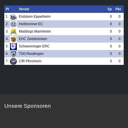
Pl
Verein
Sp
Pkt
1.
Eisbären Eppelheim
0
0
2.
Heilbronner EC
0
0
3.
Maddogs Mannheim
0
0
4.
EHC Zweibrücken
0
0
5.
Schwenninger ERC
0
0
6.
TSG Reutlingen
0
0
7.
CfR Pforzheim
0
0
Unsere Sponsoren