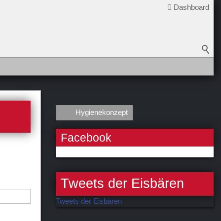
Dashboard
Hygienekonzept
Facebook
Tweets der Eisbären
Tweets der Eisbären