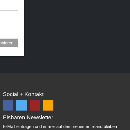
nnieren
Social + Kontakt
Eisbären Newsletter
Folge
Folge
EC
Falls
uns
uns
Eisbären
Du
E-Mail eintragen und immer auf dem neuesten Stand bleiben
auf
auf
Eppelheim
unsere