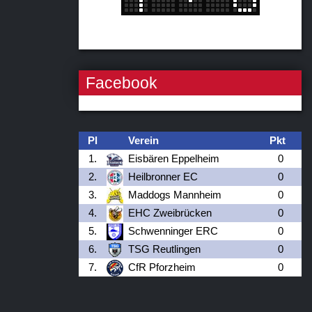
Facebook
Pl
Verein
Pkt
1.
Eisbären Eppelheim
0
2.
Heilbronner EC
0
3.
Maddogs Mannheim
0
4.
EHC Zweibrücken
0
5.
Schwenninger ERC
0
6.
TSG Reutlingen
0
7.
CfR Pforzheim
0