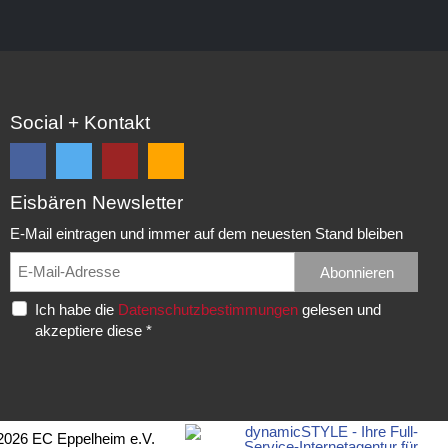
Social + Kontakt
Eisbären Newsletter
Folge
Folge
EC
Falls
uns
uns
Eisbären
Du
E-Mail eintragen und immer auf dem neuesten Stand bleiben
auf
auf
Eppelheim
unsere
Facebook
Twitter
News,
Abonnieren
Rudolf-
und
und
Spielberichte,
Diesel-
Ich habe die
Datenschutzbestimmungen
gelesen und
erhalte
erhalte
etc.
Str.
akzeptiere diese *
die
die
als
20
neuesten
neuesten
RSS
69214
Infos.
Infos.
abonnieren
Eppelheim
möchtest...
Telefon:
2026 EC Eppelheim e.V.