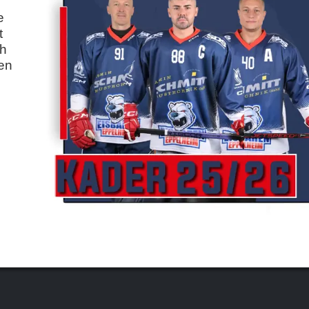
e
t
ch
ten