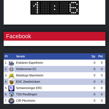
Facebook
Pl
Verein
Sp
Pkt
1.
Eisbären Eppelheim
0
0
2.
Heilbronner EC
0
0
3.
Maddogs Mannheim
0
0
4.
EHC Zweibrücken
0
0
5.
Schwenninger ERC
0
0
6.
TSG Reutlingen
0
0
7.
CfR Pforzheim
0
0